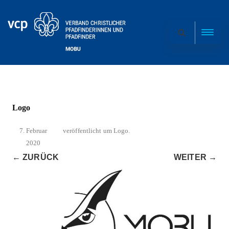
Logo
7. Februar
veröffentlicht
um
Logo
.
2020
← ZURÜCK
WEITER →