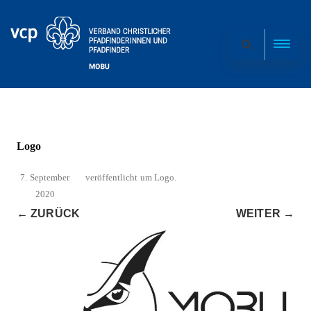
Logo
7. September
veröffentlicht
um
Logo
.
2020
← ZURÜCK
WEITER →