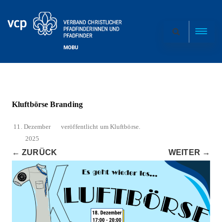
Kluftbörse Branding
11. Dezember
veröffentlicht
um
Kluftbörse
.
2025
← ZURÜCK
WEITER →