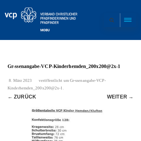
Gr-ssenangabe-VCP-Kinderhemden_200x200@2x-1
8. März 2023
veröffentlicht
um
Gr-ssenangabe-VCP-
Kinderhemden_200x200@2x-1
.
← ZURÜCK
WEITER →